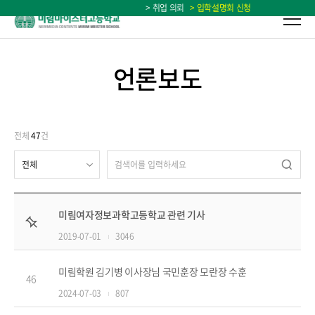
> 취업 의뢰
> 입학설명회 신청
언론보도
전체
47
건
검색
미림여자정보과학고등학교 관련 기사
공지
2019-07-01
3046
미림학원 김기병 이사장님 국민훈장 모란장 수훈
46
2024-07-03
807