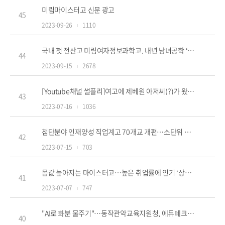
미림마이스터고 신문 광고
45
2023-09-26
1110
국내 첫 전산고 미림여자정보과학고, 내년 남녀공학 ‘미림마이스터고’ 전환
44
2023-09-15
2678
[Youtube채널 썰플리]여고에 제베원 아저씨(?)가 왔다구요? 요즘 학교 썰
43
2023-07-16
1036
첨단분야 인재양성 직업계고 70개교 개편…소단위 교육과정 운영도
42
2023-07-15
703
몸값 높아지는 마이스터고…높은 취업률에 인기 ‘상한가’
41
2023-07-07
747
"AI로 화분 물주기"…동작관악교육지원청, 에듀테크 공개수업
40