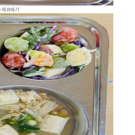
수제꽈배기