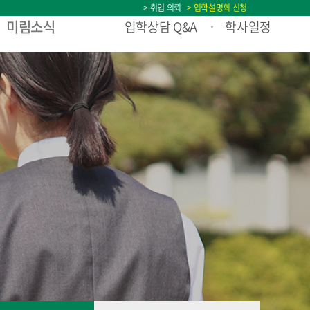
> 취업 의뢰
> 입학설명회 신청
미림소식
입학상담 Q&A
학사일정