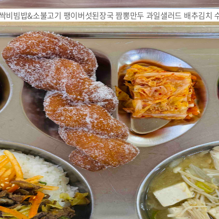
새싹비빔밥&소불고기 팽이버섯된장국 짬뽕만두 과일샐러드 배추김치 