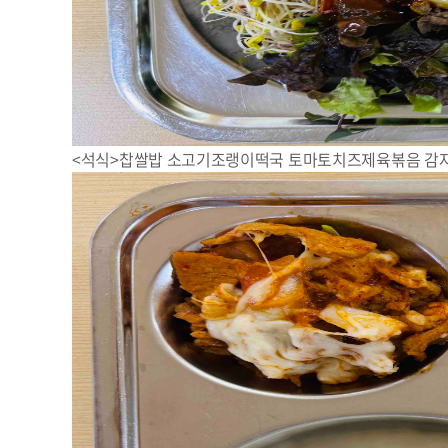
<석식>찹쌀밥 소고기조랭이떡국 토마토치즈제육볶음 감