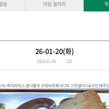
활동
미림 갤러리
학
26-01-20(화)
2026-01-20
120
조식>하이라이스 콩나물국 수제비프퀘사디아 그린샐러드&샤인 배추