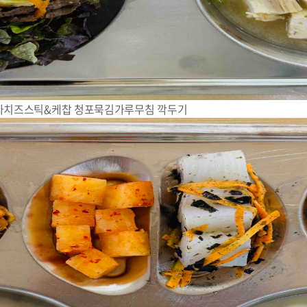
자치즈스틱&케찹 청포묵김가루무침 깍두기