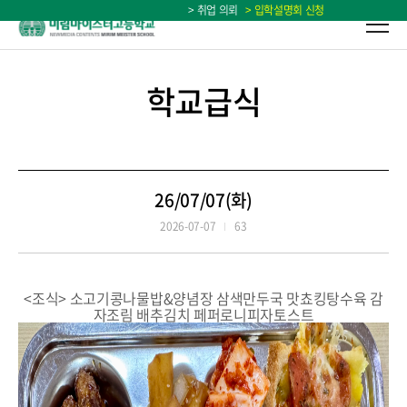
> 취업 의뢰
> 입학설명회 신청
학교급식
26/07/07(화)
2026-07-07
63
<조식> 소고기콩나물밥&양념장 삼색만두국 맛쵸킹탕수육 감
자조림 배추김치 페퍼로니피자토스트