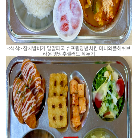
<석식> 참치밥버거 달걀파국 슈프림양념치킨 미니와플해쉬브
라운 양상추샐러드 깍두기