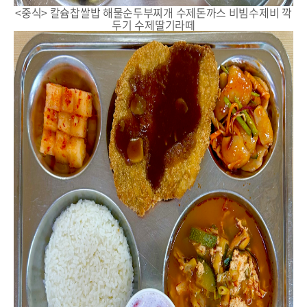
<중식> 칼슘찹쌀밥 해물순두부찌개 수제돈까스 비빔수제비 깍
두기 수제딸기라떼