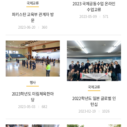
2023 국제공동수업 온라인
국제교류
수업교류
파키스탄 교육부 관계자 방
2023-05-09
571
문
2023-06-20
360
행사
국제교류
2023학년도 미림체육한마
2022학년도 일본 글로벌 인
당
턴십
2023-05-03
682
2023-02-19
1026