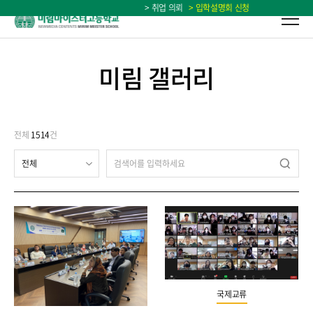
> 취업 의뢰
> 입학설명회 신청
미림 갤러리
전체
1514
건
검색
국제교류